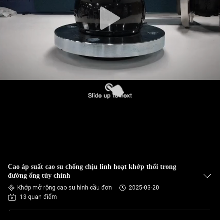
CHÚNG
TÔI
THAM
QUAN
NHÀ
MÁY
KIỂM
SOÁT
CHẤT
Cao áp suất cao su chống chịu linh hoạt khớp thổi trong
đường ống tùy chỉnh
LƯỢNG
Khớp mở rộng cao su hình cầu đơn
2025-03-20
13 quan điểm
LIÊN