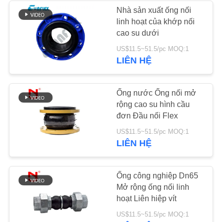
TRANG
Nhà sản xuất ống nối
linh hoạt của khớp nối
WEB
cao su dưới
US$11.5~51.5/pc MOQ:1
CHÍNH
LIÊN HỆ
SÁCH
BẢO
Ống nước Ống nối mở
MẬT
rộng cao su hình cầu
đơn Đầu nối Flex
US$11.5~51.5/pc MOQ:1
LIÊN HỆ
Ống công nghiệp Dn65
Mở rộng ống nối linh
hoạt Liên hiệp vít
US$11.5~51.5/pc MOQ:1