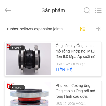
2019
-
2026
Shanghai
Sản phẩm
Songjiang
Jingning
Shock
Absorber
NHÀ
Co.,Ltd..
All
rubber bellows expansion joints
Rights
Reserved.
CÁC
Ống cách ly Ống cao su
SẢN
mở rộng Khớp nối Màu
PHẨM
đen 6.0 Mpa Áp suất nổ
USD 10--2000 MOQ:1
HƯỚNG
LIÊN HỆ
DẪN
VR
Phụ kiện đường ống
Ống cao su Ống nối mở
rộng Hình cầu đơn
VỀ
DN32 - DN3000
USD 10--2000 MOQ:1