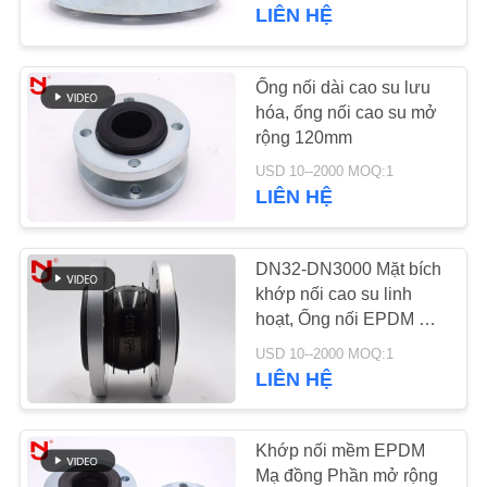
CHÚNG
LIÊN HỆ
TÔI
Ống nối dài cao su lưu
THAM
hóa, ống nối cao su mở
rộng 120mm
QUAN
USD 10--2000 MOQ:1
NHÀ
LIÊN HỆ
MÁY
DN32-DN3000 Mặt bích
KIỂM
khớp nối cao su linh
hoạt, Ống nối EPDM mở
SOÁT
rộng Ổn định nhiệt
USD 10--2000 MOQ:1
CHẤT
LIÊN HỆ
LƯỢNG
Khớp nối mềm EPDM
LIÊN
Mạ đồng Phần mở rộng