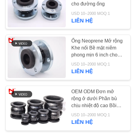
HỆ
cho đường ống
CHÚNG
USD 10--2000 MOQ:1
LIÊN HỆ
TÔI
Ống Neoprene Mở rộng
TIN
Khe nối Bề mặt niêm
TỨC
phong mịn 6 inch cho
các hệ thống nối chữa
USD 10--2000 MOQ:1
cháy
YÊU
LIÊN HỆ
CẦU
BÁO
OEM ODM Đơn mở
rộng ở dưới Phần bù
GIÁ
chịu nhiệt độ cao Bồi
thường cho việc sai lệch
USD 10--2000 MOQ:1
SƠ
LIÊN HỆ
ĐỒ