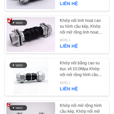
CHÚNG
LIÊN HỆ
TÔI
Khớp nối linh hoạt cao
33
THAM
su hình cầu kép, Khớp
Phần mở rộng cao
nối mở rộng linh hoạt
QUAN
phía dưới Kết nối nữ
su EPDM
MOQ:1
NHÀ
LIÊN HỆ
MÁY
Khớp nối bằng cao su
KIỂM
trục vít 10.0Mpa Khớp
nối mở rộng hình cầu
SOÁT
36
kép EPDM
MOQ:1
CHẤT
Khe co giãn cao su
LIÊN HỆ
LƯỢNG
hình cầu kép
Khớp nối mở rộng hình
LIÊN
cầu kép, Khớp nối mở