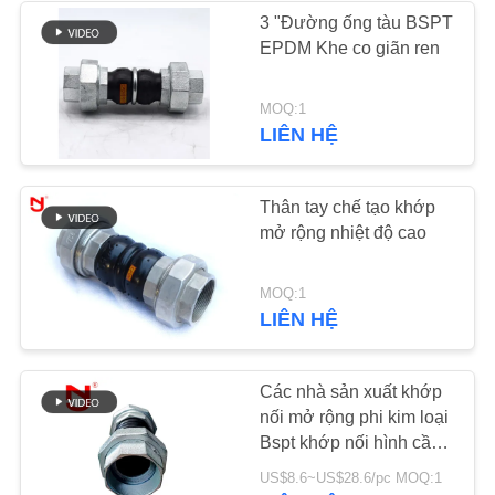
TRANG
3 "Đường ống tàu BSPT
EPDM Khe co giãn ren
WEB
34
Khớp mở rộng cao
MOQ:1
CHÍNH
LIÊN HỆ
su giảm
SÁCH
BẢO
Thân tay chế tạo khớp
MẬT
mở rộng nhiệt độ cao
36
MOQ:1
LIÊN HỆ
Các mối nối mở
rộng PTFE
Các nhà sản xuất khớp
nối mở rộng phi kim loại
Bspt khớp nối hình cầu
đôi có ren
US$8.6~US$28.6/pc MOQ:1