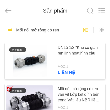
2019
-
2026
Shanghai
Sản phẩm
Songjiang
Jingning
Shock
Absorber
NHÀ
Co.,Ltd..
175
All
Mối nối mở rộng có ren
Rights
Reserved.
Khớp mở rộng cao
CÁC
su hình cầu đơn
DN15 1/2 "Khe co giãn
SẢN
ren linh hoạt hình cầu
PHẨM
MOQ:1
HƯỚNG
LIÊN HỆ
49
DẪN
Mối nối mở rộng có
VR
Mối nối mở rộng có ren
vặn vít Lớp kết dính bên
ren
trong Vật liệu NBR liền
VỀ
mạch
MOQ:1