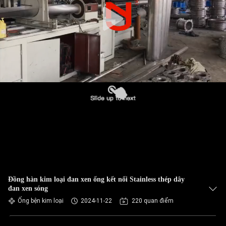
CHÚNG
TÔI
THAM
QUAN
NHÀ
MÁY
KIỂM
SOÁT
CHẤT
Đồng hàn kim loại đan xen ống kết nối Stainless thép dây
LƯỢNG
đan xen sóng
Ống bện kim loại
2024-11-22
220 quan điểm
LIÊN