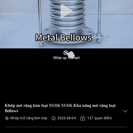
CHÚNG
TÔI
THAM
QUAN
NHÀ
MÁY
KIỂM
SOÁT
CHẤT
Khớp mở rộng kim loại SS316 SS316 Khả năng mở rộng loại
LƯỢNG
Bellows
Khớp mở rộng kim loại
2025-08-04
127 quan điểm
LIÊN