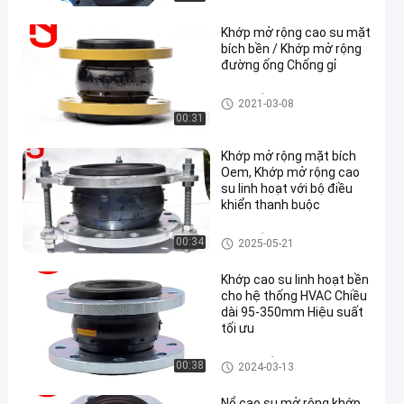
Khớp mở rộng cao su mặt
bích bền / Khớp mở rộng
đường ống Chống gỉ
Khớp mở rộng cao su hình cầ
2021-03-08
u đơn
00:31
Khớp mở rộng mặt bích
Oem, Khớp mở rộng cao
su linh hoạt với bộ điều
khiển thanh buộc
Khớp mở rộng cao su hình cầ
00:34
2025-05-21
u đơn
Khớp cao su linh hoạt bền
cho hệ thống HVAC Chiều
dài 95-350mm Hiệu suất
tối ưu
Cao su mở rộng chung
00:38
2024-03-13
Nổ cao su mở rộng khớp