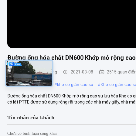
Đường ống hóa chất DN600 Khớp mở rộng cao 
Cao su mở rộng chung
2021-03-08
2515 quan điể
#
khe co giãn mặt bích
#
khe co giãn cao su
#
Khe co giãn cao s
Đường ống hóa chất DN600 Khớp mở rộng cao su lưu hóa Khe co gi
có lót PTFE được sử dụng rộng rãi trong các nhà máy giấy, nhà máy 
Tin nhắn của khách
Chưa có bình luận công khai