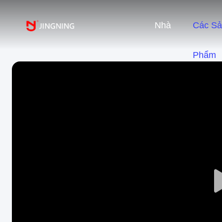
Nhà
Các S
Phẩm