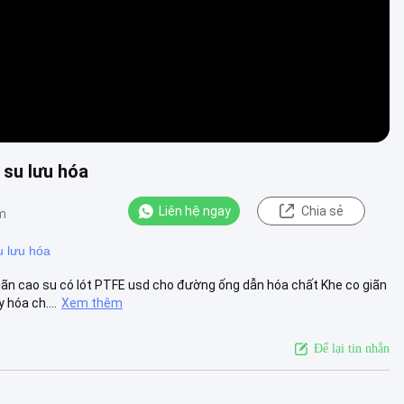
su lưu hóa
Liên hệ ngay
Chia sẻ
m
u lưu hóa
ãn cao su có lót PTFE usd cho đường ống dẫn hóa chất Khe co giãn
hóa ch....
Xem thêm
Để lại tin nhắn