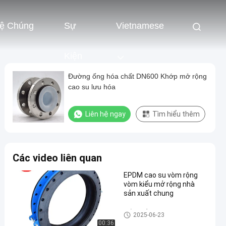
Hệ Chúng
Sự
Vietnamese
Kiện
Đường ống hóa chất DN600 Khớp mở rộng
cao su lưu hóa
Liên hệ ngay
Tìm hiểu thêm
Các video liên quan
EPDM cao su vòm rộng
vòm kiểu mở rộng nhà
sản xuất chung
Phần mở rộng cao su EPDM
2025-06-23
00:36