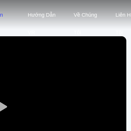
ản
Hướng Dẫn
Về Chúng
Liên 
VR
Tôi
Tôi
Play
Video