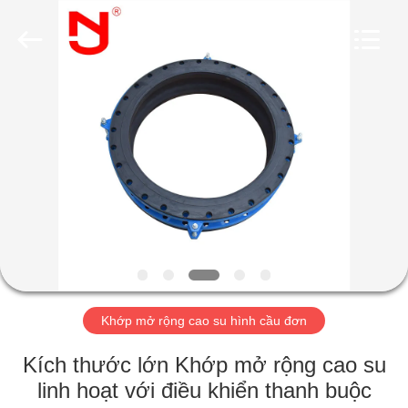
2019
-
2026
Shanghai
Songjiang
Jingning
Shock
Absorber
NHÀ
Co.,Ltd..
All
Rights
Reserved.
CÁC
SẢN
PHẨM
HƯỚNG
DẪN
Khớp mở rộng cao su hình cầu đơn
VR
Kích thước lớn Khớp mở rộng cao su
VỀ
linh hoạt với điều khiển thanh buộc