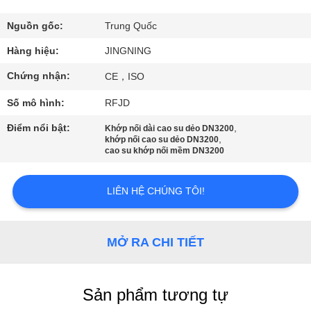
CHÚNG
TÔI
Nguồn gốc:
Trung Quốc
Hàng hiệu:
JINGNING
THAM
Chứng nhận:
CE，ISO
QUAN
Số mô hình:
RFJD
NHÀ
Điểm nổi bật:
,
Khớp nối dài cao su dẻo DN3200
MÁY
,
khớp nối cao su dẻo DN3200
cao su khớp nối mềm DN3200
KIỂM
LIÊN HỆ CHÚNG TÔI!
SOÁT
CHẤT
MỞ RA CHI TIẾT
LƯỢNG
Sản phẩm tương tự
LIÊN