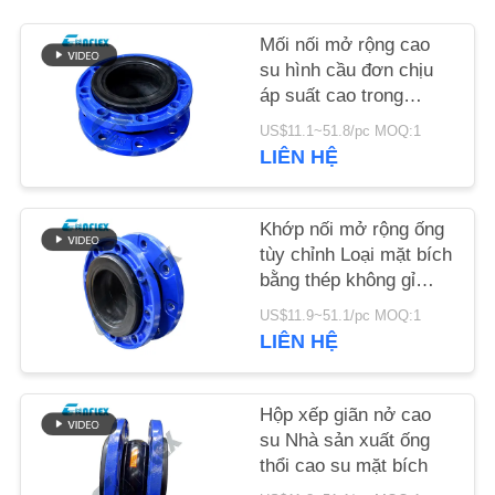
HỆ
Mối nối mở rộng cao
CHÚNG
su hình cầu đơn chịu
TÔI
áp suất cao trong
đường ống được tùy
US$11.1~51.8/pc MOQ:1
chỉnh
TIN
LIÊN HỆ
TỨC
Khớp nối mở rộng ống
tùy chỉnh Loại mặt bích
YÊU
bằng thép không gỉ
CẦU
Khớp nối linh hoạt
US$11.9~51.1/pc MOQ:1
BÁO
LIÊN HỆ
GIÁ
Hộp xếp giãn nở cao
SƠ
su Nhà sản xuất ống
thổi cao su mặt bích
ĐỒ