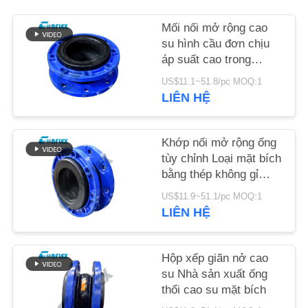
HỆ
Mối nối mở rộng cao
CHÚNG
su hình cầu đơn chịu
TÔI
áp suất cao trong
đường ống được tùy
US$11.1~51.8/pc MOQ:1
chỉnh
TIN
LIÊN HỆ
TỨC
Khớp nối mở rộng ống
tùy chỉnh Loại mặt bích
YÊU
bằng thép không gỉ
CẦU
Khớp nối linh hoạt
US$11.9~51.1/pc MOQ:1
BÁO
LIÊN HỆ
GIÁ
Hộp xếp giãn nở cao
SƠ
su Nhà sản xuất ống
thổi cao su mặt bích
ĐỒ