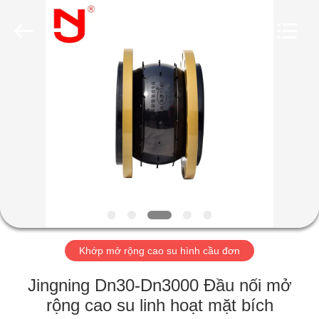
2019
-
2026
Shanghai
Songjiang
Jingning
Shock
Absorber
NHÀ
Co.,Ltd..
All
Rights
Reserved.
CÁC
SẢN
PHẨM
HƯỚNG
DẪN
Khớp mở rộng cao su hình cầu đơn
VR
Jingning Dn30-Dn3000 Đầu nối mở
VỀ
rộng cao su linh hoạt mặt bích