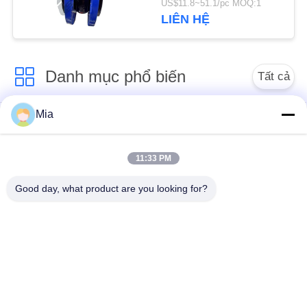
US$11.8~51.1/pc MOQ:1
TRANG
LIÊN HỆ
WEB
Danh mục phổ biến
CHÍNH
Tất cả
SÁCH
các
Mia
BẢO
Khớp mở rộng cao
Mối nối mở rộng có
su hình cầu đơn
ren
MẬT
11:33 PM
Phần mở rộng cao su
Khe co giãn cao su
Good day, what product are you looking for?
EPDM
hình cầu kép
van một chiều mỏ vịt
Ống bện kim loại
Khớp mở rộng cao
Các mối nối mở rộng
su giảm
PTFE