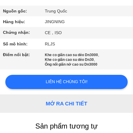
CHÚNG
TÔI
Nguồn gốc:
Trung Quốc
Hàng hiệu:
JINGNING
THAM
Chứng nhận:
CE，ISO
QUAN
Số mô hình:
RLJS
NHÀ
Điểm nổi bật:
,
Khe co giãn cao su dẻo Dn3000
MÁY
,
Khe co giãn cao su dẻo Dn30
Ống nối giãn nở cao su Dn3000
KIỂM
LIÊN HỆ CHÚNG TÔI!
SOÁT
CHẤT
MỞ RA CHI TIẾT
LƯỢNG
Sản phẩm tương tự
LIÊN