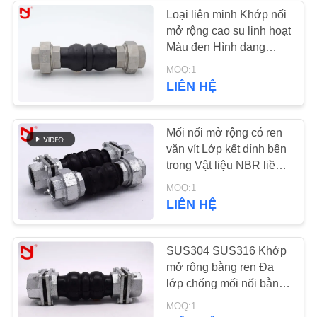
TRANG
Loại liên minh Khớp nối
mở rộng cao su linh hoạt
WEB
Màu đen Hình dạng
bằng nhau Vải dây
MOQ:1
CHÍNH
nylon
LIÊN HỆ
SÁCH
BẢO
Mối nối mở rộng có ren
MẬT
vặn vít Lớp kết dính bên
trong Vật liệu NBR liền
mạch
MOQ:1
LIÊN HỆ
SUS304 SUS316 Khớp
mở rộng bằng ren Đa
lớp chống mối nối bằng
kim loại
MOQ:1