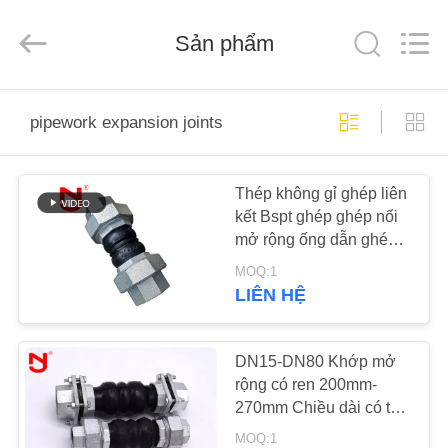
2019
-
2026
Shanghai
Sản phẩm
Songjiang
Jingning
Shock
Absorber
NHÀ
Co.,Ltd..
All
pipework expansion joints
Rights
Reserved.
CÁC
Thép không gỉ ghép liên
SẢN
kết Bspt ghép ghép nối
PHẨM
mở rộng ống dẫn ghép
mở rộng
MOQ:1
HƯỚNG
LIÊN HỆ
DẪN
VR
DN15-DN80 Khớp mở
rộng có ren 200mm-
270mm Chiều dài có thể
VỀ
điều chỉnh Trọng lượng
MOQ:1