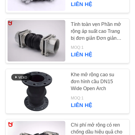
CHÚNG
nhẹ
LIÊN HỆ
TÔI
Tính toàn vẹn Phần mở
THAM
rộng áp suất cao Trang
bị đơn giản Đơn giản
QUAN
Liên minh thép carbon
MOQ:1
NHÀ
Đai ốc mạ kẽm
LIÊN HỆ
MÁY
Khe mở rộng cao su
KIỂM
đơn hình cầu DN15
Wide Open Arch
SOÁT
MOQ:1
CHẤT
LIÊN HỆ
LƯỢNG
Chi phí mở rộng có ren
LIÊN
chống dầu hiệu quả cho