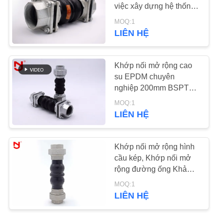
HỆ
việc xây dựng hệ thống
đường ống
CHÚNG
MOQ:1
LIÊN HỆ
TÔI
Khớp nối mở rộng cao
TIN
su EPDM chuyên
TỨC
nghiệp 200mm BSPT
NPT Union Standard
MOQ:1
YÊU
LIÊN HỆ
CẦU
BÁO
Khớp nối mở rộng hình
cầu kép, Khớp nối mở
GIÁ
rộng đường ống Khả
năng chịu áp lực cao
MOQ:1
SƠ
LIÊN HỆ
ĐỒ