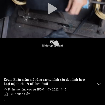
CHÚNG
TÔI
THAM
QUAN
NHÀ
MÁY
KIỂM
SOÁT
CHẤT
Epdm Phần mềm mở rộng cao su hình cầu đơn linh hoạt
Loại mặt bích kết nối bên dưới
LƯỢNG
Phần mở rộng cao su EPDM
2022-11-15
1337 quan điểm
LIÊN