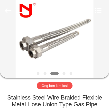
2019
-
2026
Shanghai
Songjiang
Jingning
Shock
Absorber
NHÀ
Co.,Ltd..
All
Rights
Reserved.
CÁC
SẢN
PHẨM
HƯỚNG
DẪN
Ống bện kim loại
VR
Stainless Steel Wire Braided Flexible
VỀ
Metal Hose Union Type Gas Pipe