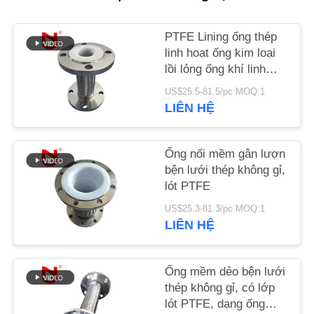
HỆ
CHÚNG
PTFE Lining ống thép
TÔI
linh hoạt ống kim loại
lồi lỏng ống khí linh
hoạt
US$25.5-81.5/pc MOQ:1
TIN
LIÊN HỆ
TỨC
Ống nối mềm gân lượn
YÊU
bện lưới thép không gỉ,
lót PTFE
CẦU
BÁO
US$25.3-81.3/pc MOQ:1
LIÊN HỆ
GIÁ
Ống mềm dẻo bện lưới
SƠ
thép không gỉ, có lớp
ĐỒ
lót PTFE, dạng ống