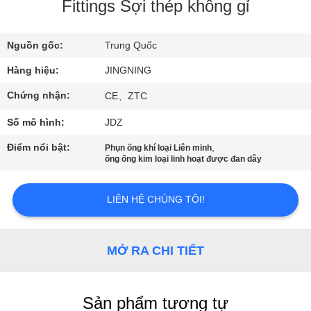
CHÚNG
Fittings Sợi thép không gỉ
TÔI
Nguồn gốc:
Trung Quốc
THAM
Hàng hiệu:
JINGNING
QUAN
Chứng nhận:
CE、ZTC
NHÀ
Số mô hình:
JDZ
MÁY
Điểm nổi bật:
,
Phụn ống khí loại Liên minh
ống ống kim loại linh hoạt được đan dây
KIỂM
LIÊN HỆ CHÚNG TÔI!
SOÁT
CHẤT
MỞ RA CHI TIẾT
LƯỢNG
LIÊN
Sản phẩm tương tự