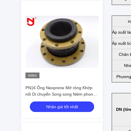
s
Áp suất l
Áp suất b
Chân 
Nhi
video
Phương 
PN16 Ống Neoprene Mở rộng Khớp
nối Di chuyển Song song Niêm phong
Rung Cơ học thấp
Nhận giá tốt nhất
DN (lớn