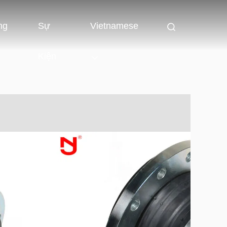
ng
Sự
Vietnamese
Kiện