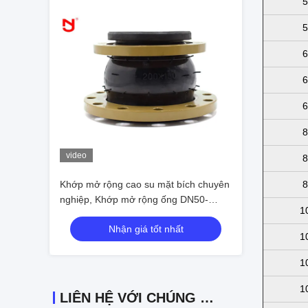
5
5
6
6
6
8
video
8
Khớp mở rộng cao su mặt bích chuyên
8
nghiệp, Khớp mở rộng ống DN50-
1
DN1200
Nhận giá tốt nhất
1
1
1
LIÊN HỆ VỚI CHÚNG TÔI