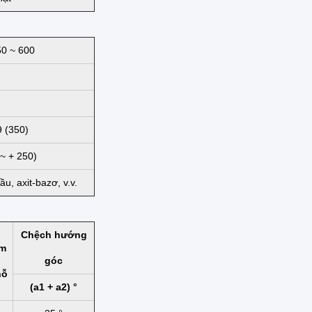
0 ~ 600
9 (350)
 ~ + 250)
u, axit-bazơ, v.v.
Chệch hướng
âm
góc
hỗ
(a1 + a2) °