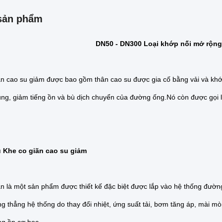
sản phẩm
DN50 - DN300 Loại khớp nối mở rộng
ãn cao su giảm được bao gồm thân cao su được gia cố bằng vải và khớ
ung, giảm tiếng ồn và bù dịch chuyển của đường ống.Nó còn được gọi
u Khe co giãn cao su giảm
ãn là một sản phẩm được thiết kế đặc biệt được lắp vào hệ thống đườ
 thẳng hệ thống do thay đổi nhiệt, ứng suất tải, bơm tăng áp, mài m