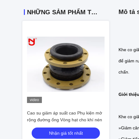
Mô tả 
NHỮNG SẢM PHẨM TƯƠNG TỰ
Khe co gi
để giảm r
chấn.
Giới thiệ
video
Cao su giảm áp suất cao Phụ kiện mở
Khe co gi
rộng đường ống Vòng hạt cho khí nén
»Giảm căng
Nhận giá tốt nhất