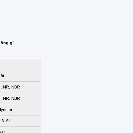
hông gỉ
hất
M, NR, NBR
M, NR, NBR
lyester
 316L
hạt