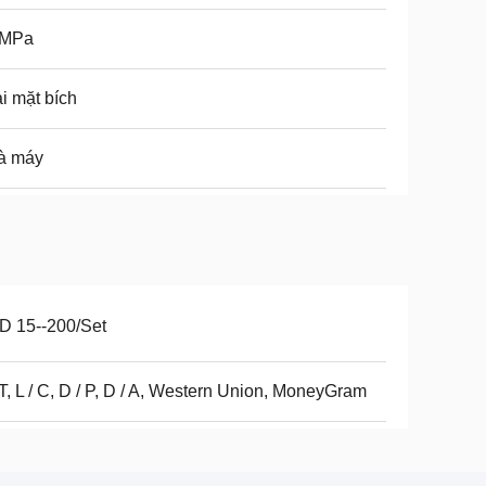
0MPa
i mặt bích
à máy
D 15--200/Set
 T, L / C, D / P, D / A, Western Union, MoneyGram