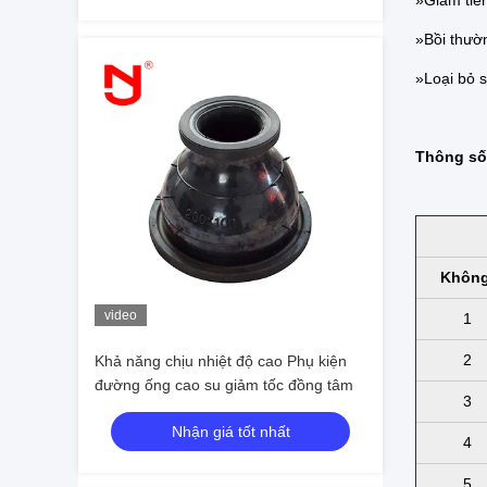
»Giảm tiế
»Bồi thườn
»Loại bỏ s
Thông số 
Không
video
1
2
Khả năng chịu nhiệt độ cao Phụ kiện
đường ống cao su giảm tốc đồng tâm
3
Nhận giá tốt nhất
4
5