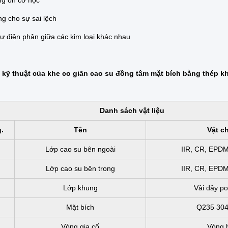
ng ồn cơ học
g cho sự sai lệch
ự điện phân giữa các kim loại khác nhau
kỹ thuật của khe co giãn cao su đồng tâm mặt bích bằng thép k
Danh sách vật liệu
.
Tên
Vật c
Lớp cao su bên ngoài
IIR, CR, EPD
Lớp cao su bên trong
IIR, CR, EPD
Lớp khung
Vải dây po
Mặt bích
Q235 304
Vòng gia cố
Vòng 