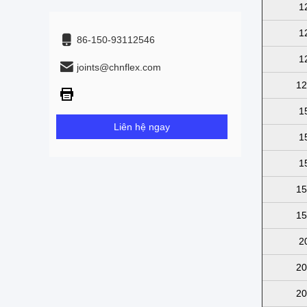
1
1
86-150-93112546
1
joints@chnflex.com
12
1
Liên hệ ngay
1
1
15
15
2
20
20