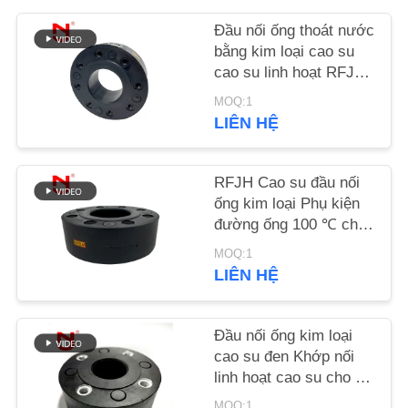
HỆ
Đầu nối ống thoát nước
CHÚNG
bằng kim loại cao su
TÔI
cao su linh hoạt RFJH
1.6Mpa Thép carbon
MOQ:1
LIÊN HỆ
TIN
TỨC
RFJH Cao su đầu nối
ống kim loại Phụ kiện
YÊU
đường ống 100 ℃ cho
CẦU
nước uống
MOQ:1
BÁO
LIÊN HỆ
GIÁ
Đầu nối ống kim loại
cao su đen Khớp nối
SƠ
linh hoạt cao su cho kỹ
ĐỒ
thuật sưởi ấm
MOQ:1