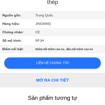
CHÚNG
thép
TÔI
Nguồn gốc:
Trung Quốc
THAM
Hàng hiệu:
JINGNING
QUAN
Chứng nhận:
CE
NHÀ
Số mô hình:
RFJH
MÁY
Điểm nổi bật:
,
khớp nối mềm cao su
đầu nối mềm cao su
KIỂM
LIÊN HỆ CHÚNG TÔI!
SOÁT
CHẤT
MỞ RA CHI TIẾT
LƯỢNG
Sản phẩm tương tự
LIÊN