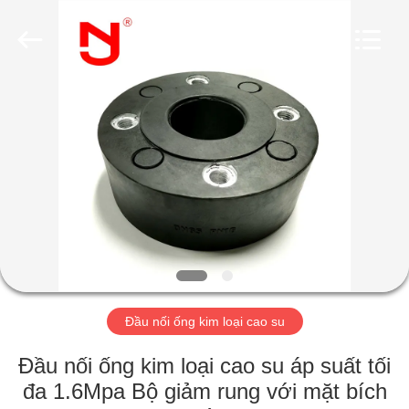
2019
-
2026
Shanghai
Songjiang
Jingning
Shock
Absorber
NHÀ
Co.,Ltd..
All
Rights
Reserved.
CÁC
SẢN
PHẨM
HƯỚNG
DẪN
Đầu nối ống kim loại cao su
VR
Đầu nối ống kim loại cao su áp suất tối
VỀ
đa 1.6Mpa Bộ giảm rung với mặt bích