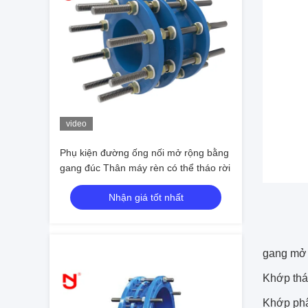
video
Phụ kiện đường ống nối mở rộng bằng
gang đúc Thân máy rèn có thể tháo rời
Nhận giá tốt nhất
gang mở 
Khớp th
Khớp phâ