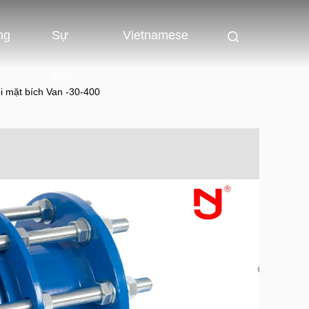
ng
Sự
Vietnamese
Kiện
i mặt bích Van -30-400