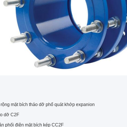
rộng mặt bích tháo dỡ phổ quát khớp expanion
áo dỡ C2F
n phối điện mặt bích kép CC2F