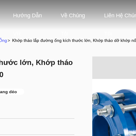
Hướng Dẫn
Về Chúng
Liên Hệ Chú
VR
Tôi
Tôi
Ống
>
Khớp tháo lắp đường ống kích thước lớn, Khớp tháo dỡ khớp nố
thước lớn, Khớp tháo
0
gang dẻo