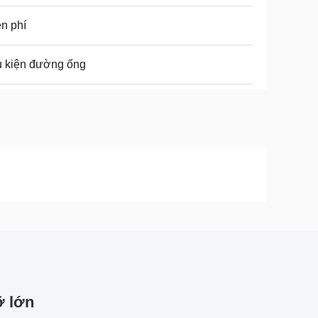
n phí
ụ kiện đường ống
ỡ lớn