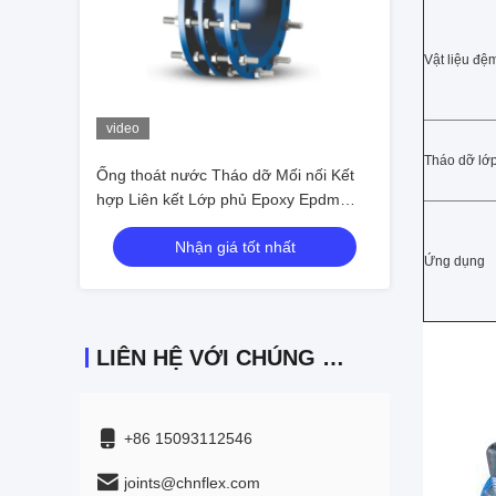
Vật liệu đệ
video
Tháo dỡ lớ
Ống thoát nước Tháo dỡ Mối nối Kết
hợp Liên kết Lớp phủ Epoxy Epdm
Niêm phong
Nhận giá tốt nhất
Ứng dụng
LIÊN HỆ VỚI CHÚNG TÔI
+86 15093112546
joints@chnflex.com