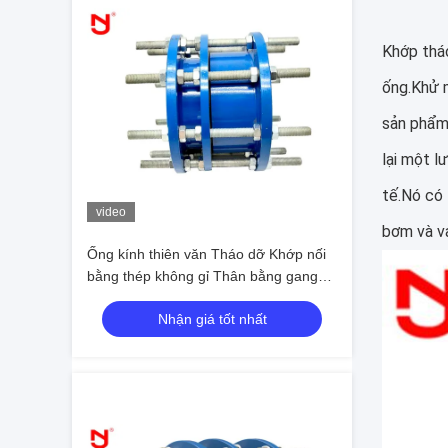
Khớp tháo
ống.Khử m
sản phẩm 
lại một l
tế.Nó có 
video
bơm và v
Ống kính thiên văn Tháo dỡ Khớp nối
bằng thép không gỉ Thân bằng gang
mở rộng Lớp phủ Dacromet
Nhận giá tốt nhất