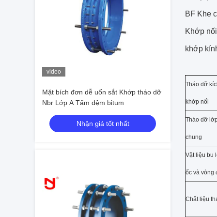
BF Khe c
Khớp nối 
khớp kín
video
Tháo dỡ kíc
Mặt bích đơn dễ uốn sắt Khớp tháo dỡ
khớp nối
Nbr Lớp A Tấm đệm bitum
Tháo dỡ lớp
Nhận giá tốt nhất
chung
Vật liệu bu 
ốc và vòng
Chất liệu th